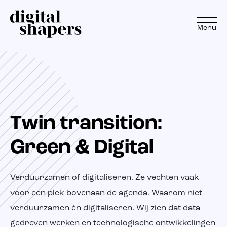
Menu
NL
EN
Aanpak
Twin transition:
Expertise
Green & Digital
Projecten
Verduurzamen of digitaliseren. Ze vechten vaak
Inspiratiereis
voor een plek bovenaan de agenda. Waarom niet
verduurzamen én digitaliseren. Wij zien dat data
Insights
gedreven werken en technologische ontwikkelingen