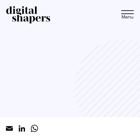
Menu
Aanpak
Expertise
Projecten
Inspiratiereis
Email
LinkedIn
WhatsApp
Insights