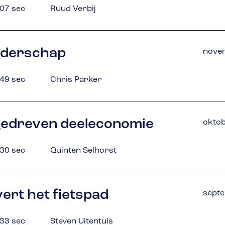
 07 sec
Ruud Verbij
eiderschap
nove
 49 sec
Chris Parker
agedreven deeleconomie
oktob
 30 sec
Quinten Selhorst
ert het fietspad
septe
 33 sec
Steven Uitentuis