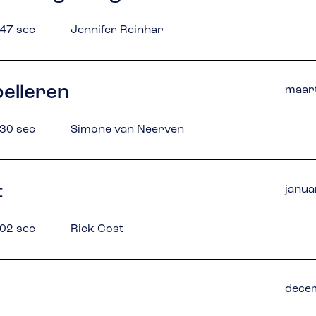
 47 sec
Jennifer Reinhar
belleren
maart
 30 sec
Simone van Neerven
t
janua
 02 sec
Rick Cost
dece