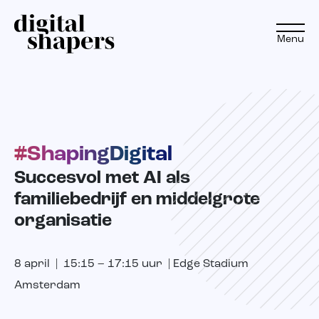
Menu
NL
#ShapingDigital
Aanpak
Succesvol met AI als
Expertise
familiebedrijf en middelgrote
organisatie
Projecten
8 april | 15:15 – 17:15 uur | Edge Stadium
Inspiratiereis
Amsterdam
Insights